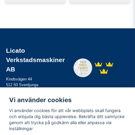
Licato
Verkstadsmaskiner
AB
Kindsvägen 44
512 50 Svenljunga
Tel:
0325-61 82 80
Mail:
info@licato.se
Vi använder cookies
Vi använder cookies för att vår webbplats skall fungera
Information
och erbjuda dig bästa upplevelse. Bekräfta ditt samtycke
genom att trycka på godkänn alla eller anpassa via
Hyra maskiner
inställningar
Sälja maskiner