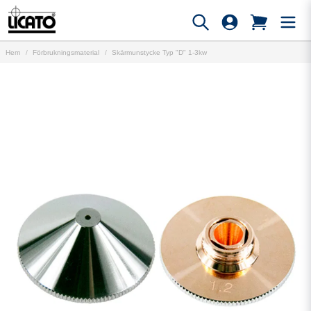
Hem
Förbrukningsmaterial
Skärmunstycke Typ "D" 1-3kw