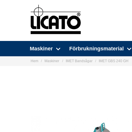
Maskiner
Förbrukningsmaterial
Hem
Maskiner
IMET Bandsågar
IMET GBS 240 GH