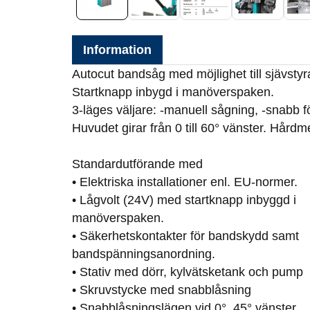
Information
Autocut bandsåg med möjlighet till sjävsty
Startknapp inbygd i manöverspaken.
3-läges väljare: -manuell sågning, -snabb f
Huvudet girar från 0 till 60° vänster. Hårdm
Standardutförande med
• Elektriska installationer enl. EU-normer.
• Lågvolt (24V) med startknapp inbyggd i
manöverspaken.
• Säkerhetskontakter för bandskydd samt
bandspänningsanordning.
• Stativ med dörr, kylvätsketank och pump
• Skruvstycke med snabblåsning
• Snabblåsningslägen vid 0°, 45° vänster