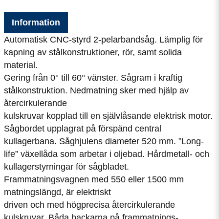
Information
Automatisk CNC-styrd 2-pelarbandsåg. Lämplig för
kapning av stålkonstruktioner, rör, samt solida
material.
Gering från 0° till 60° vänster. Sågram i kraftig
stålkonstruktion. Nedmatning sker med hjälp av
återcirkulerande
kulskruvar kopplad till en självlåsande elektrisk motor.
Sågbordet upplagrat på förspänd central
kullagerbana. Såghjulens diameter 520 mm. ”Long-
life” växellåda som arbetar i oljebad. Hårdmetall- och
kullagerstyrningar för sågbladet.
Frammatningsvagnen med 550 eller 1500 mm
matningslängd, är elektriskt
driven och med högprecisa återcirkulerande
kulskruvar. Båda backarna på frammatnings-