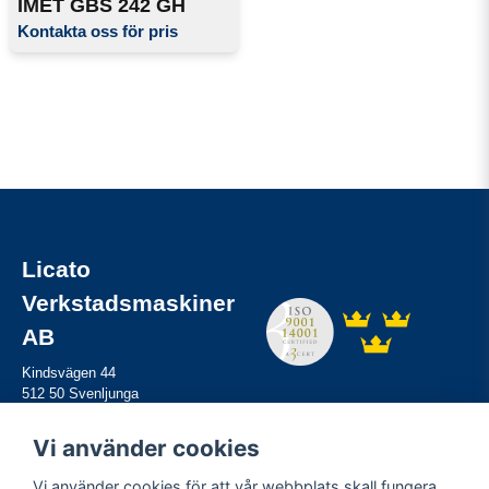
IMET GBS 242 GH
Kontakta oss för pris
Licato
Verkstadsmaskiner
AB
Kindsvägen 44
512 50 Svenljunga
Tel:
0325-61 82 80
Mail:
info@licato.se
Vi använder cookies
Vi använder cookies för att vår webbplats skall fungera