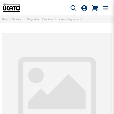
Hem
Maskiner
Magnabend Kantvikar
Låskula Magnabend