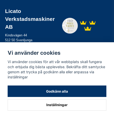
Licato
Verkstadsmaskiner
AB
Kindsvägen 44
512 50 Svenljunga
Tel:
0325-61 82 80
Mail:
info@licato.se
Vi använder cookies
Vi använder cookies för att vår webbplats skall fungera
Information
och erbjuda dig bästa upplevelse. Bekräfta ditt samtycke
genom att trycka på godkänn alla eller anpassa via
Hyra maskiner
inställningar
Sälja maskiner
Service
Miljö & kvalitet
Godkänn alla
Kontakta oss
Inställningar