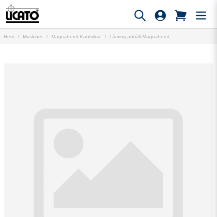
Hem
Maskiner
Magnabend Kantvikar
Låsring anhåll Magnabend