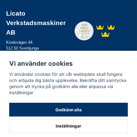
Licato
Verkstadsmaskiner
AB
Kindsvägen 44
512 50 Svenljunga
Tel:
0325-61 82 80
Mail:
info@licato.se
Vi använder cookies
Vi använder cookies för att vår webbplats skall fungera
Information
och erbjuda dig bästa upplevelse. Bekräfta ditt samtycke
genom att trycka på godkänn alla eller anpassa via
Hyra maskiner
inställningar
Sälja maskiner
Service
Miljö & kvalitet
Godkänn alla
Kontakta oss
Inställningar